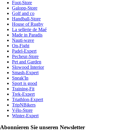
Foot-Store
Galopp-Store
Golf and co
Handball-Store
House of Rugby
La sellerie de Maé
Made in Paradis
Nauti-wave
On-Fight
Padel-Expert
Pecheur-Store
Pet and Garden
Slowood Interior
Smash-Expert
Sneak'In
Sport is good
Training-Fit
Trek-Expert
Triathlon-Expert
TripNBikers
Vélo-Store
Winter-Expert
Abonnieren Sie unseren Newsletter