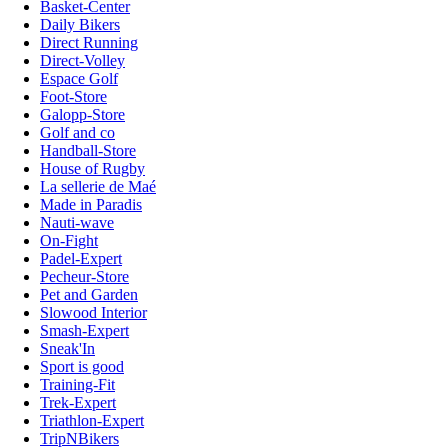
Basket-Center
Daily Bikers
Direct Running
Direct-Volley
Espace Golf
Foot-Store
Galopp-Store
Golf and co
Handball-Store
House of Rugby
La sellerie de Maé
Made in Paradis
Nauti-wave
On-Fight
Padel-Expert
Pecheur-Store
Pet and Garden
Slowood Interior
Smash-Expert
Sneak'In
Sport is good
Training-Fit
Trek-Expert
Triathlon-Expert
TripNBikers