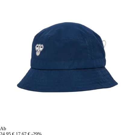
Ab
24,95 €
17,67 €
-29%