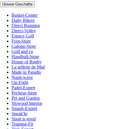
Unsere Geschäfte
Basket-Center
Daily Bikers
Direct Running
Direct-Volley
Espace Golf
Foot-Store
Galopp-Store
Golf and co
Handball-Store
House of Rugby
La sellerie de Maé
Made in Paradis
Nauti-wave
On-Fight
Padel-Expert
Pecheur-Store
Pet and Garden
Slowood Interior
Smash-Expert
Sneak'In
Sport is good
Training-Fit