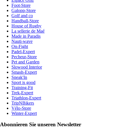
Espace Golf
Foot-Store
Galopp-Store
Golf and co
Handball-Store
House of Rugby
La sellerie de Maé
Made in Paradis
Nauti-wave
On-Fight
Padel-Expert
Pecheur-Store
Pet and Garden
Slowood Interior
Smash-Expert
Sneak'In
Sport is good
Training-Fit
Trek-Expert
Triathlon-Expert
TripNBikers
Vélo-Store
Winter-Expert
Abonnieren Sie unseren Newsletter