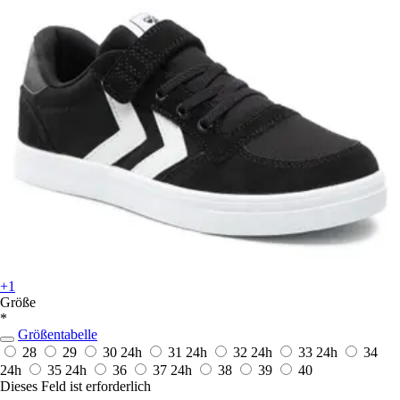
+1
Größe
*
Größentabelle
28
29
30
24h
31
24h
32
24h
33
24h
34
24h
35
24h
36
37
24h
38
39
40
Dieses Feld ist erforderlich