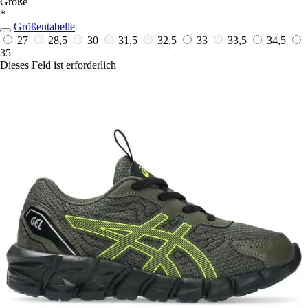
Größe
*
Größentabelle
27
28,5
30
31,5
32,5
33
33,5
34,5
35
Dieses Feld ist erforderlich