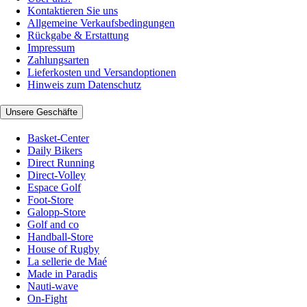
Kontaktieren Sie uns
Allgemeine Verkaufsbedingungen
Rückgabe & Erstattung
Impressum
Zahlungsarten
Lieferkosten und Versandoptionen
Hinweis zum Datenschutz
Unsere Geschäfte
Basket-Center
Daily Bikers
Direct Running
Direct-Volley
Espace Golf
Foot-Store
Galopp-Store
Golf and co
Handball-Store
House of Rugby
La sellerie de Maé
Made in Paradis
Nauti-wave
On-Fight