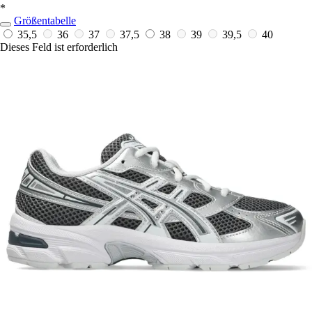
*
Größentabelle
35,5
36
37
37,5
38
39
39,5
40
Dieses Feld ist erforderlich