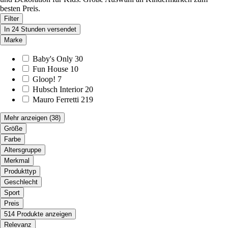
besten Preis.
Filter
In 24 Stunden versendet
Marke
Baby's Only
30
Fun House
10
Gloop!
7
Hubsch Interior
20
Mauro Ferretti
219
Mehr anzeigen
(38)
Größe
Farbe
Altersgruppe
Merkmal
Produkttyp
Geschlecht
Sport
Preis
514 Produkte anzeigen
Relevanz