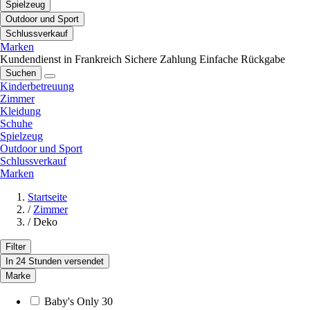
Spielzeug
Outdoor und Sport
Schlussverkauf
Marken
Kundendienst in Frankreich
Sichere Zahlung
Einfache Rückgabe
Suchen
Kinderbetreuung
Zimmer
Kleidung
Schuhe
Spielzeug
Outdoor und Sport
Schlussverkauf
Marken
Startseite
/
Zimmer
/
Deko
Filter
In 24 Stunden versendet
Marke
Baby's Only
30