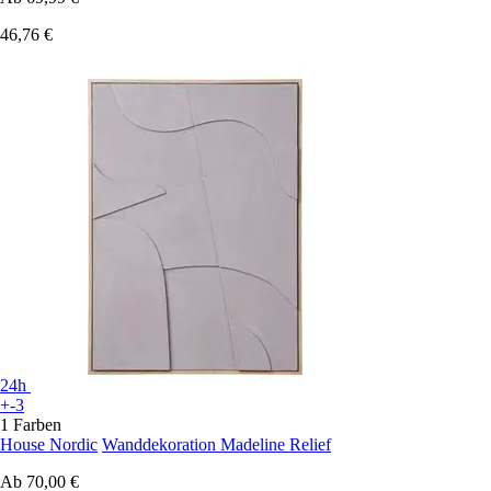
46,76 €
24h
+-3
1 Farben
House Nordic
Wanddekoration Madeline Relief
Ab
70,00 €