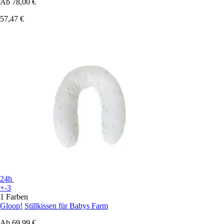
Ab
78,00 €
57,47 €
24h
+-3
1 Farben
Gloop!
Stillkissen für Babys Farm
Ab
69,99 €