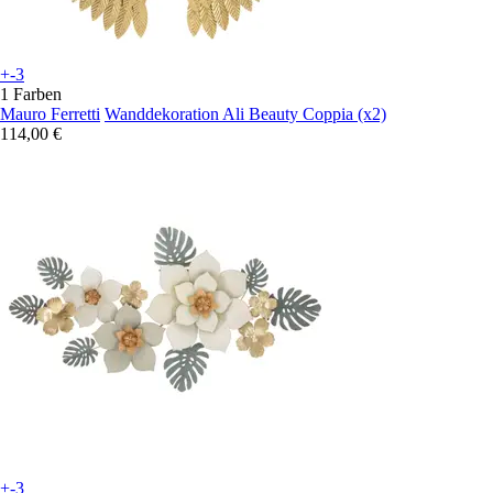
+-3
1 Farben
Mauro Ferretti
Wanddekoration Ali Beauty Coppia (x2)
114,00 €
+-3