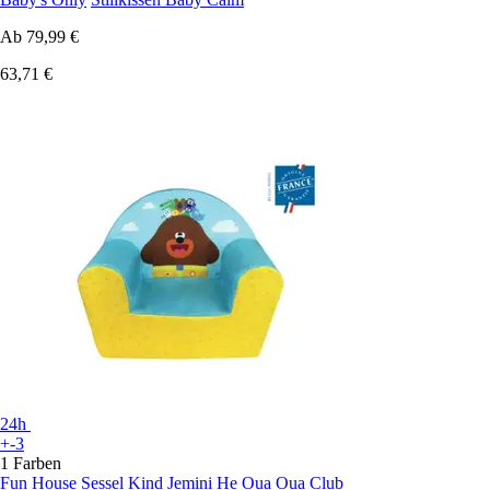
Ab
79,99 €
63,71 €
24h
+-3
1 Farben
Fun House
Sessel Kind Jemini He Oua Oua Club