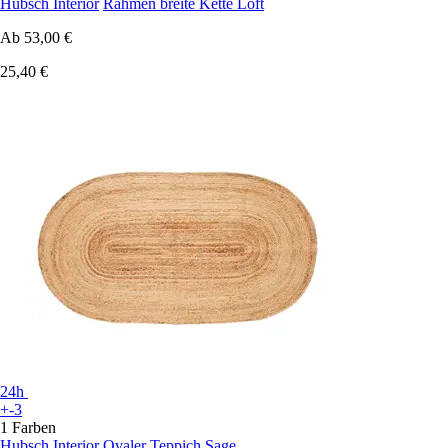
Hubsch Interior
Rahmen breite Kette Loft
Ab
53,00 €
25,40 €
24h
+-3
1 Farben
Hubsch Interior
Ovaler Teppich Sage