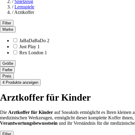
/
Spielzeug
/
Lernspiele
/
Arztkoffer
Filter
Marke
JaBaDaBaDo
2
Just Play
1
Rex London
1
Größe
Farbe
Preis
4 Produkte anzeigen
Arztkoffer für Kinder
Die
Arztkoffer für Kinder
auf Sneakids ermöglicht es Ihren kleinen 
medizinischen Werkzeugen, ermöglicht dieser komplette Koffer ihnen, 
Verantwortungsbewusstsein
und ihr Verständnis für die medizinisch
Filter