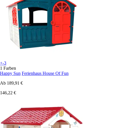
+-3
1 Farben
Happy Sun
Ferienhaus House Of Fun
Ab
189,91 €
146,22 €