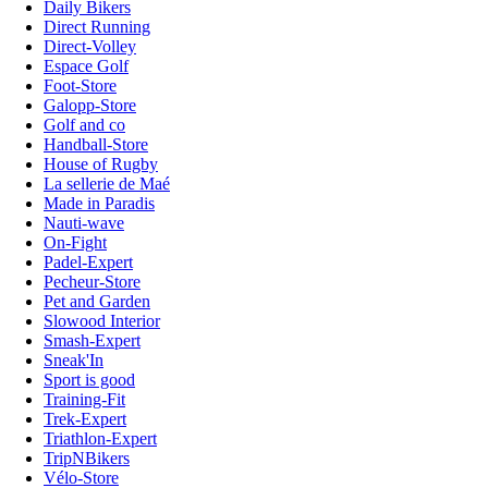
Daily Bikers
Direct Running
Direct-Volley
Espace Golf
Foot-Store
Galopp-Store
Golf and co
Handball-Store
House of Rugby
La sellerie de Maé
Made in Paradis
Nauti-wave
On-Fight
Padel-Expert
Pecheur-Store
Pet and Garden
Slowood Interior
Smash-Expert
Sneak'In
Sport is good
Training-Fit
Trek-Expert
Triathlon-Expert
TripNBikers
Vélo-Store