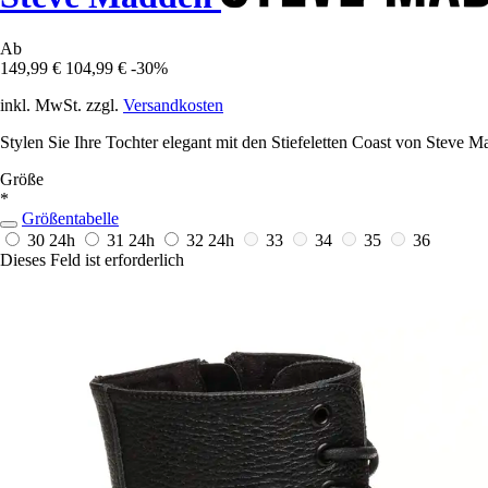
Ab
149,99 €
104,99 €
-30%
inkl. MwSt. zzgl.
Versandkosten
Stylen Sie Ihre Tochter elegant mit den Stiefeletten Coast von Steve
Größe
*
Größentabelle
30
24h
31
24h
32
24h
33
34
35
36
Dieses Feld ist erforderlich