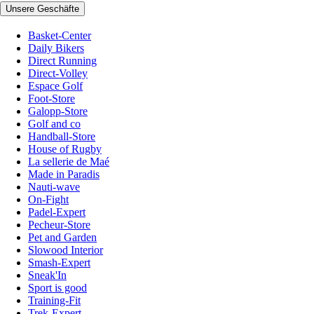
Unsere Geschäfte
Basket-Center
Daily Bikers
Direct Running
Direct-Volley
Espace Golf
Foot-Store
Galopp-Store
Golf and co
Handball-Store
House of Rugby
La sellerie de Maé
Made in Paradis
Nauti-wave
On-Fight
Padel-Expert
Pecheur-Store
Pet and Garden
Slowood Interior
Smash-Expert
Sneak'In
Sport is good
Training-Fit
Trek-Expert