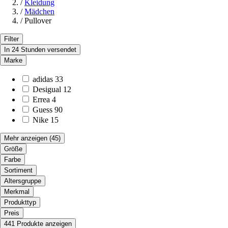
/
Kleidung
/
Mädchen
/
Pullover
Filter
In 24 Stunden versendet
Marke
adidas
33
Desigual
12
Errea
4
Guess
90
Nike
15
Mehr anzeigen
(45)
Größe
Farbe
Sortiment
Altersgruppe
Merkmal
Produkttyp
Preis
441 Produkte anzeigen