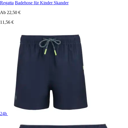
Regatta
Badehose für Kinder Skander
Ab
22,50 €
11,56 €
24h