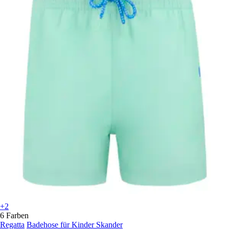
+2
6 Farben
Regatta
Badehose für Kinder Skander