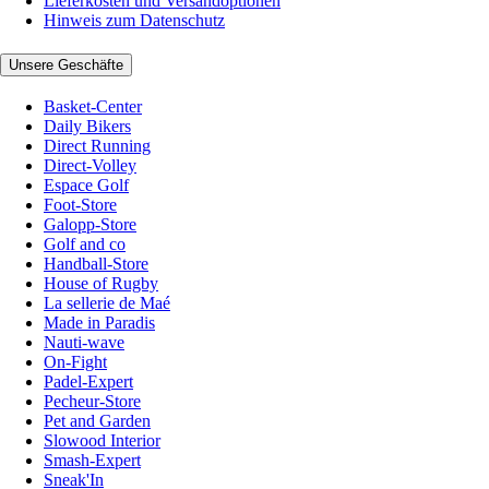
Lieferkosten und Versandoptionen
Hinweis zum Datenschutz
Unsere Geschäfte
Basket-Center
Daily Bikers
Direct Running
Direct-Volley
Espace Golf
Foot-Store
Galopp-Store
Golf and co
Handball-Store
House of Rugby
La sellerie de Maé
Made in Paradis
Nauti-wave
On-Fight
Padel-Expert
Pecheur-Store
Pet and Garden
Slowood Interior
Smash-Expert
Sneak'In