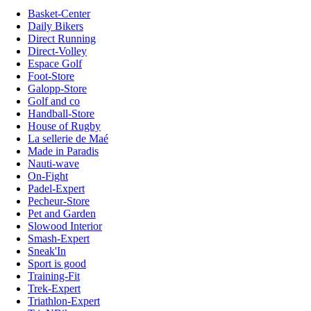
Basket-Center
Daily Bikers
Direct Running
Direct-Volley
Espace Golf
Foot-Store
Galopp-Store
Golf and co
Handball-Store
House of Rugby
La sellerie de Maé
Made in Paradis
Nauti-wave
On-Fight
Padel-Expert
Pecheur-Store
Pet and Garden
Slowood Interior
Smash-Expert
Sneak'In
Sport is good
Training-Fit
Trek-Expert
Triathlon-Expert