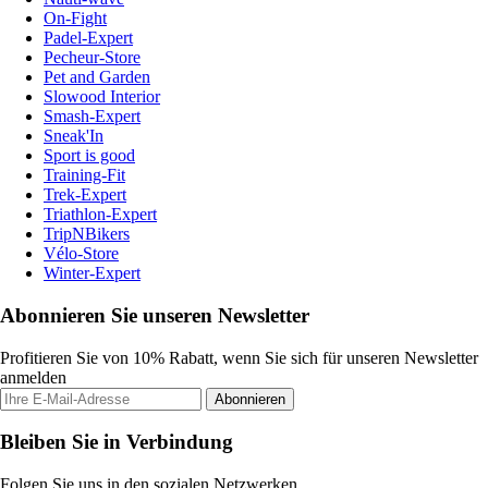
On-Fight
Padel-Expert
Pecheur-Store
Pet and Garden
Slowood Interior
Smash-Expert
Sneak'In
Sport is good
Training-Fit
Trek-Expert
Triathlon-Expert
TripNBikers
Vélo-Store
Winter-Expert
Abonnieren Sie unseren Newsletter
Profitieren Sie von 10% Rabatt, wenn Sie sich für unseren Newsletter
anmelden
Abonnieren
Bleiben Sie in Verbindung
Folgen Sie uns in den sozialen Netzwerken