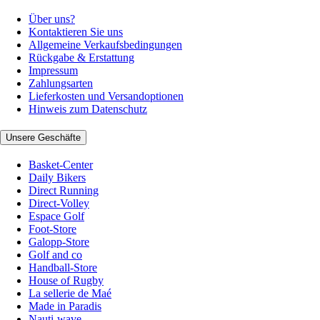
Über uns?
Kontaktieren Sie uns
Allgemeine Verkaufsbedingungen
Rückgabe & Erstattung
Impressum
Zahlungsarten
Lieferkosten und Versandoptionen
Hinweis zum Datenschutz
Unsere Geschäfte
Basket-Center
Daily Bikers
Direct Running
Direct-Volley
Espace Golf
Foot-Store
Galopp-Store
Golf and co
Handball-Store
House of Rugby
La sellerie de Maé
Made in Paradis
Nauti-wave