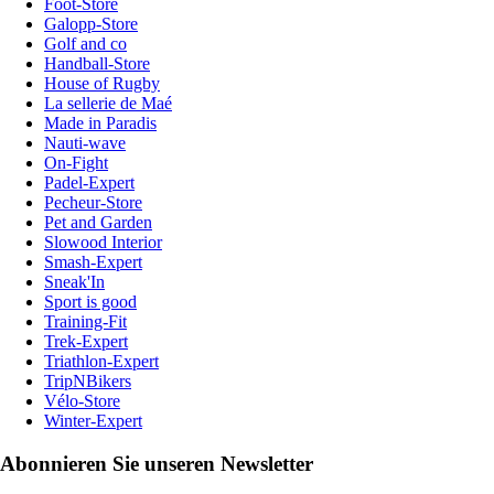
Foot-Store
Galopp-Store
Golf and co
Handball-Store
House of Rugby
La sellerie de Maé
Made in Paradis
Nauti-wave
On-Fight
Padel-Expert
Pecheur-Store
Pet and Garden
Slowood Interior
Smash-Expert
Sneak'In
Sport is good
Training-Fit
Trek-Expert
Triathlon-Expert
TripNBikers
Vélo-Store
Winter-Expert
Abonnieren Sie unseren Newsletter