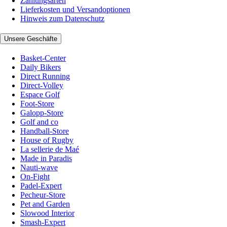
Zahlungsarten
Lieferkosten und Versandoptionen
Hinweis zum Datenschutz
Unsere Geschäfte
Basket-Center
Daily Bikers
Direct Running
Direct-Volley
Espace Golf
Foot-Store
Galopp-Store
Golf and co
Handball-Store
House of Rugby
La sellerie de Maé
Made in Paradis
Nauti-wave
On-Fight
Padel-Expert
Pecheur-Store
Pet and Garden
Slowood Interior
Smash-Expert