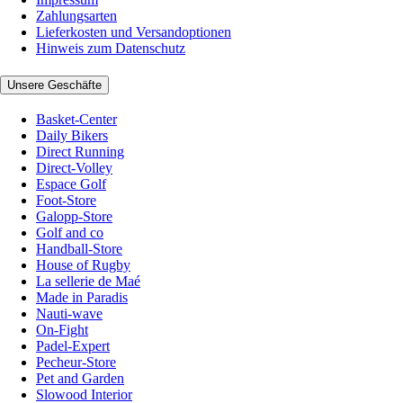
Zahlungsarten
Lieferkosten und Versandoptionen
Hinweis zum Datenschutz
Unsere Geschäfte
Basket-Center
Daily Bikers
Direct Running
Direct-Volley
Espace Golf
Foot-Store
Galopp-Store
Golf and co
Handball-Store
House of Rugby
La sellerie de Maé
Made in Paradis
Nauti-wave
On-Fight
Padel-Expert
Pecheur-Store
Pet and Garden
Slowood Interior