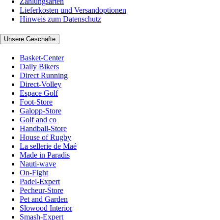
Zahlungsarten
Lieferkosten und Versandoptionen
Hinweis zum Datenschutz
Unsere Geschäfte
Basket-Center
Daily Bikers
Direct Running
Direct-Volley
Espace Golf
Foot-Store
Galopp-Store
Golf and co
Handball-Store
House of Rugby
La sellerie de Maé
Made in Paradis
Nauti-wave
On-Fight
Padel-Expert
Pecheur-Store
Pet and Garden
Slowood Interior
Smash-Expert