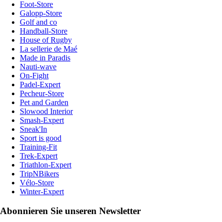
Foot-Store
Galopp-Store
Golf and co
Handball-Store
House of Rugby
La sellerie de Maé
Made in Paradis
Nauti-wave
On-Fight
Padel-Expert
Pecheur-Store
Pet and Garden
Slowood Interior
Smash-Expert
Sneak'In
Sport is good
Training-Fit
Trek-Expert
Triathlon-Expert
TripNBikers
Vélo-Store
Winter-Expert
Abonnieren Sie unseren Newsletter