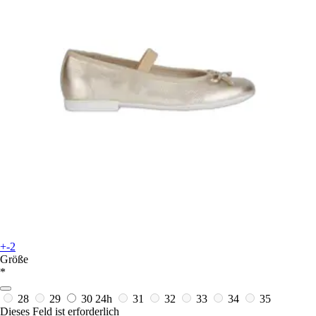
+-2
Größe
*
28
29
30
24h
31
32
33
34
35
Dieses Feld ist erforderlich