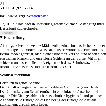
Ab
59,90 €
41,92 €
-30%
inkl. MwSt. zzgl.
Versandkosten
+2,10 €
für Ihre nächste Bestellung geschenkt
Nach Bestätigung Ihrer
Bestellung gutgeschrieben
Loading...
Beschreibung
Atmungsaktive und weiche Mädchenballerinas im klassischen Stil, der
auf trendige und moderne Weise aktualisiert wurde. Die Plié sind aus
Perlmuttleder gefertigt, hier in einer silbernen Version, und haben einen
elastischen Riemen und eine kleine Schleife an der Spitze. Mit ihrem
schicken und essentiellen look eignen sich diese Schuhe sowohl für
besondere Anlässe als auch für informelle Outfits.
Schlüsselmerkmale
Leicht zu tragende Schuhe
Der Schaft ist ungefüttert, um ein kühleres Gefühl zu gewährleisten.
Der Gummizug am Schaft ermöglicht ein einfaches Anziehen und
rapide; Die Einlegesohle ist herausnehmbar, hygienisch und praktisch;
Antibakterielle Einlegesohle; Der Bezug der Einlegesohle ist aus
atoxischem, chromfreiem Leder.