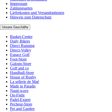
Impressum
Zahlungsarten
Lieferkosten und Versandoptionen
Hinweis zum Datenschutz
Unsere Geschäfte
Basket-Center
Daily Bikers
Direct Running
Direct-Volley
Espace Golf
Foot-Store
Galopp-Store
Golf and co
Handball-Store
House of Rugby
La sellerie de Maé
Made in Paradis
Nauti-wave
On-Fight
Padel-Expert
Pecheur-Store
Pet and Garden