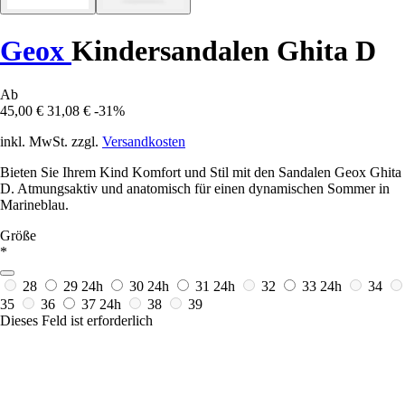
Geox
Kindersandalen Ghita D
Ab
45,00 €
31,08 €
-31%
inkl. MwSt. zzgl.
Versandkosten
Bieten Sie Ihrem Kind Komfort und Stil mit den Sandalen Geox Ghita
D. Atmungsaktiv und anatomisch für einen dynamischen Sommer in
Marineblau.
Größe
*
28
29
24h
30
24h
31
24h
32
33
24h
34
35
36
37
24h
38
39
Dieses Feld ist erforderlich