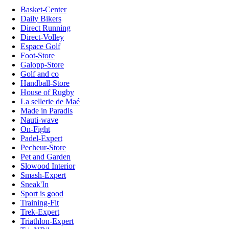
Basket-Center
Daily Bikers
Direct Running
Direct-Volley
Espace Golf
Foot-Store
Galopp-Store
Golf and co
Handball-Store
House of Rugby
La sellerie de Maé
Made in Paradis
Nauti-wave
On-Fight
Padel-Expert
Pecheur-Store
Pet and Garden
Slowood Interior
Smash-Expert
Sneak'In
Sport is good
Training-Fit
Trek-Expert
Triathlon-Expert