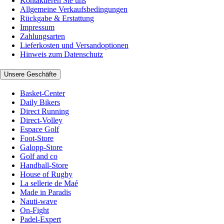
Kontaktieren Sie uns
Allgemeine Verkaufsbedingungen
Rückgabe & Erstattung
Impressum
Zahlungsarten
Lieferkosten und Versandoptionen
Hinweis zum Datenschutz
Unsere Geschäfte
Basket-Center
Daily Bikers
Direct Running
Direct-Volley
Espace Golf
Foot-Store
Galopp-Store
Golf and co
Handball-Store
House of Rugby
La sellerie de Maé
Made in Paradis
Nauti-wave
On-Fight
Padel-Expert