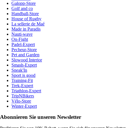
Galopp-Store
Golf and co
Handball-Store
House of Rugby
La sellerie de Maé
Made in Paradis
Nauti-wave
On-Fight
Padel-Expert
Pecheur-Store
Pet and Garden
Slowood Interior
Smash-Expert
Sneak'In
Sport is good
Training-Fit
Trek-Expert
Triathlon-Expert
TripNBikers
Vélo-Store
Winter-Expert
Abonnieren Sie unseren Newsletter