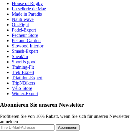
House of Rugby
La sellerie de Maé
Made in Paradis
Nauti-wave
On-Fight
Padel-Expert
Pecheur-Store
Pet and Garden
Slowood Interior
Smash-Expert
Sneak'In
Sport is good
Training-Fit
Trek-Expert
Triathlon-Expert
TripNBikers
Vélo-Store
Winter-Expert
Abonnieren Sie unseren Newsletter
Profitieren Sie von 10% Rabatt, wenn Sie sich für unseren Newsletter
anmelden
Abonnieren