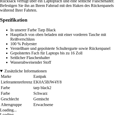
Rucksack verfügt über ein Laptopfach und eine seitliche Flaschehalter.
Befestigen Sie ihn an Ihrem Fahrrad mit den Haken des Rückenpanels
während Ihrer Fahrten.
Spezifikation
In unserer Farbe Tarp Black
Hauptfach von oben beladen mit einer vorderen Tasche mit
Reißverschluss
100 % Polyester
Verstellbare und gepolsterte Schultergurte sowie Rückenpanel
Gepolstertes Fach für Laptops bis zu 16 Zoll
Seitlicher Flaschenhalter
Wasserabweisender Stoff
Zusätzliche Informationen
Marke
Eastpak
Lieferantenreferenz
EK0A5BJW4Y8
Farbe
tarp black2
Farbe
Schwarz
Geschlecht
Gemischt
Altersgruppe
Erwachsene
Loading...
Loading...