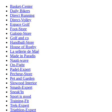
Basket-Center
Daily Bikers
Direct Running
Direct-Volley
Espace Golf
Foot-Store
Galopp-Store
Golf and co
Handball-Store
House of Rugby
La sellerie de Maé
Made in Paradis
Nauti-wave
On-Fight
Padel-Expert
Pecheur-Store
Pet and Garden
Slowood Interior
Smash-Expert
Sneak'In
Sport is good
Training-Fit
Trek-Expert
Triathlon-Expert