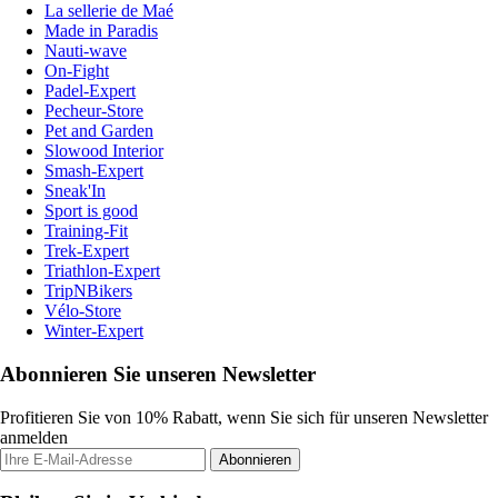
La sellerie de Maé
Made in Paradis
Nauti-wave
On-Fight
Padel-Expert
Pecheur-Store
Pet and Garden
Slowood Interior
Smash-Expert
Sneak'In
Sport is good
Training-Fit
Trek-Expert
Triathlon-Expert
TripNBikers
Vélo-Store
Winter-Expert
Abonnieren Sie unseren Newsletter
Profitieren Sie von 10% Rabatt, wenn Sie sich für unseren Newsletter
anmelden
Abonnieren