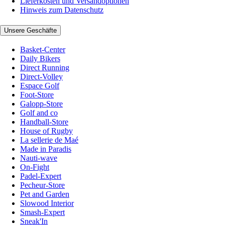
Lieferkosten und Versandoptionen
Hinweis zum Datenschutz
Unsere Geschäfte
Basket-Center
Daily Bikers
Direct Running
Direct-Volley
Espace Golf
Foot-Store
Galopp-Store
Golf and co
Handball-Store
House of Rugby
La sellerie de Maé
Made in Paradis
Nauti-wave
On-Fight
Padel-Expert
Pecheur-Store
Pet and Garden
Slowood Interior
Smash-Expert
Sneak'In