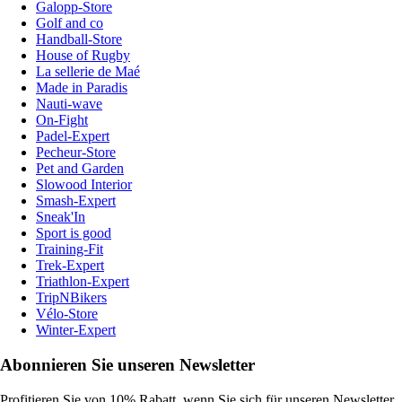
Galopp-Store
Golf and co
Handball-Store
House of Rugby
La sellerie de Maé
Made in Paradis
Nauti-wave
On-Fight
Padel-Expert
Pecheur-Store
Pet and Garden
Slowood Interior
Smash-Expert
Sneak'In
Sport is good
Training-Fit
Trek-Expert
Triathlon-Expert
TripNBikers
Vélo-Store
Winter-Expert
Abonnieren Sie unseren Newsletter
Profitieren Sie von 10% Rabatt, wenn Sie sich für unseren Newsletter