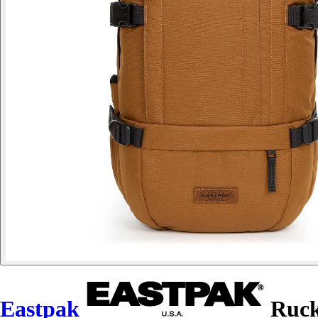
Eastpak
Ruck