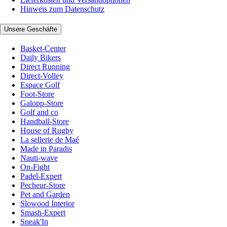
Hinweis zum Datenschutz
Unsere Geschäfte
Basket-Center
Daily Bikers
Direct Running
Direct-Volley
Espace Golf
Foot-Store
Galopp-Store
Golf and co
Handball-Store
House of Rugby
La sellerie de Maé
Made in Paradis
Nauti-wave
On-Fight
Padel-Expert
Pecheur-Store
Pet and Garden
Slowood Interior
Smash-Expert
Sneak'In