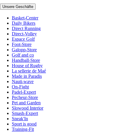
Unsere Geschäfte
Basket-Center
Daily Bikers
Direct Running
Direct-Volley
Espace Golf
Foot-Store
Galopp-Store
Golf and co
Handball-Store
House of Rugby
La sellerie de Maé
Made in Paradis
Nauti-wave
On-Fight
Padel-Expert
Pecheur-Store
Pet and Garden
Slowood Interior
Smash-Expert
Sneak'In
Sport is good
Training-Fit