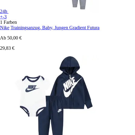
24h
+-3
1 Farben
Nike
Trainingsanzug, Baby, Jungen Gradient Futura
Ab
50,00 €
29,83 €