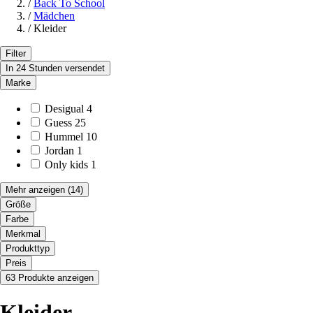
/
Back To School
/
Mädchen
/
Kleider
Filter
In 24 Stunden versendet
Marke
Desigual
4
Guess
25
Hummel
10
Jordan
1
Only kids
1
Mehr anzeigen
(14)
Größe
Farbe
Merkmal
Produkttyp
Preis
63 Produkte anzeigen
Kleider