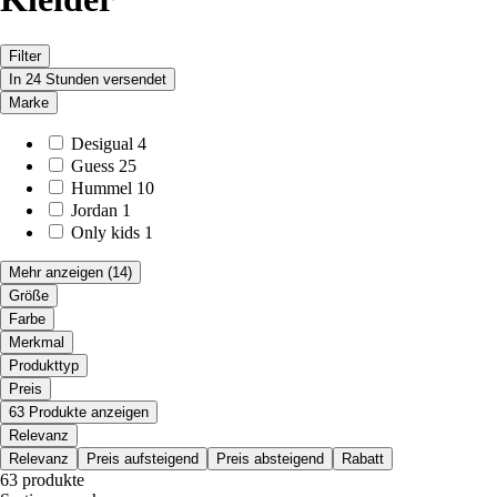
Filter
In 24 Stunden versendet
Marke
Desigual
4
Guess
25
Hummel
10
Jordan
1
Only kids
1
Mehr anzeigen
(14)
Größe
Farbe
Merkmal
Produkttyp
Preis
63 Produkte anzeigen
Relevanz
Relevanz
Preis aufsteigend
Preis absteigend
Rabatt
63 produkte