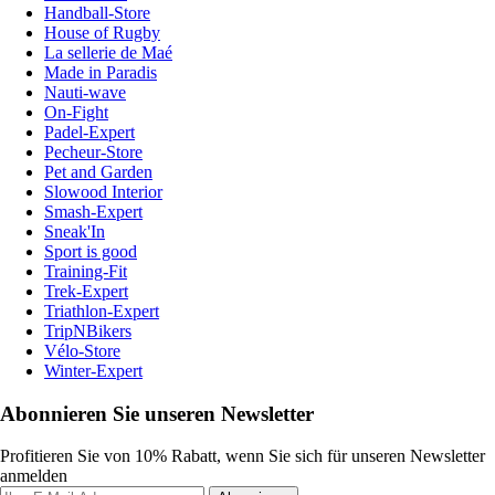
Handball-Store
House of Rugby
La sellerie de Maé
Made in Paradis
Nauti-wave
On-Fight
Padel-Expert
Pecheur-Store
Pet and Garden
Slowood Interior
Smash-Expert
Sneak'In
Sport is good
Training-Fit
Trek-Expert
Triathlon-Expert
TripNBikers
Vélo-Store
Winter-Expert
Abonnieren Sie unseren Newsletter
Profitieren Sie von 10% Rabatt, wenn Sie sich für unseren Newsletter
anmelden