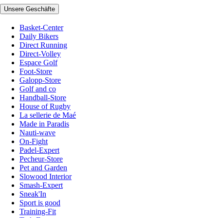
Unsere Geschäfte
Basket-Center
Daily Bikers
Direct Running
Direct-Volley
Espace Golf
Foot-Store
Galopp-Store
Golf and co
Handball-Store
House of Rugby
La sellerie de Maé
Made in Paradis
Nauti-wave
On-Fight
Padel-Expert
Pecheur-Store
Pet and Garden
Slowood Interior
Smash-Expert
Sneak'In
Sport is good
Training-Fit