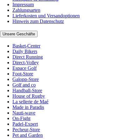
Impressum
Zahlungsarten
Lieferkosten und Versandoptionen
Hinweis zum Datenschutz
Unsere Geschäfte
Basket-Center
Daily Bikers
Direct Running
Direct-Volley
Espace Golf
Foot-Store
Galopp-Store
Golf and co
Handball-Store
House of Rugby
La sellerie de Maé
Made in Paradis
Nauti-wave
On-Fight
Padel-Expert
Pecheur-Store
Pet and Garden