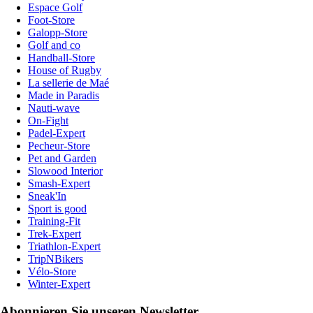
Espace Golf
Foot-Store
Galopp-Store
Golf and co
Handball-Store
House of Rugby
La sellerie de Maé
Made in Paradis
Nauti-wave
On-Fight
Padel-Expert
Pecheur-Store
Pet and Garden
Slowood Interior
Smash-Expert
Sneak'In
Sport is good
Training-Fit
Trek-Expert
Triathlon-Expert
TripNBikers
Vélo-Store
Winter-Expert
Abonnieren Sie unseren Newsletter