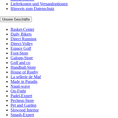
Lieferkosten und Versandoptionen
Hinweis zum Datenschutz
Unsere Geschäfte
Basket-Center
Daily Bikers
Direct Running
Direct-Volley
Espace Golf
Foot-Store
Galopp-Store
Golf and co
Handball-Store
House of Rugby
La sellerie de Maé
Made in Paradis
Nauti-wave
On-Fight
Padel-Expert
Pecheur-Store
Pet and Garden
Slowood Interior
Smash-Expert