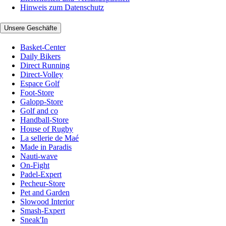
Hinweis zum Datenschutz
Unsere Geschäfte
Basket-Center
Daily Bikers
Direct Running
Direct-Volley
Espace Golf
Foot-Store
Galopp-Store
Golf and co
Handball-Store
House of Rugby
La sellerie de Maé
Made in Paradis
Nauti-wave
On-Fight
Padel-Expert
Pecheur-Store
Pet and Garden
Slowood Interior
Smash-Expert
Sneak'In