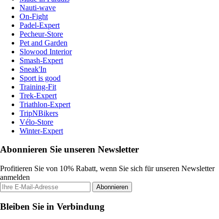
Nauti-wave
On-Fight
Padel-Expert
Pecheur-Store
Pet and Garden
Slowood Interior
Smash-Expert
Sneak'In
Sport is good
Training-Fit
Trek-Expert
Triathlon-Expert
TripNBikers
Vélo-Store
Winter-Expert
Abonnieren Sie unseren Newsletter
Profitieren Sie von 10% Rabatt, wenn Sie sich für unseren Newsletter
anmelden
Abonnieren
Bleiben Sie in Verbindung