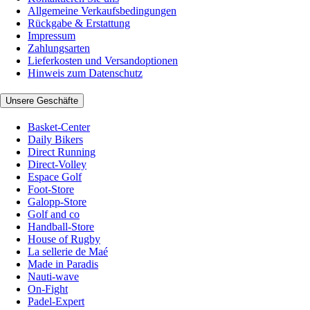
Allgemeine Verkaufsbedingungen
Rückgabe & Erstattung
Impressum
Zahlungsarten
Lieferkosten und Versandoptionen
Hinweis zum Datenschutz
Unsere Geschäfte
Basket-Center
Daily Bikers
Direct Running
Direct-Volley
Espace Golf
Foot-Store
Galopp-Store
Golf and co
Handball-Store
House of Rugby
La sellerie de Maé
Made in Paradis
Nauti-wave
On-Fight
Padel-Expert