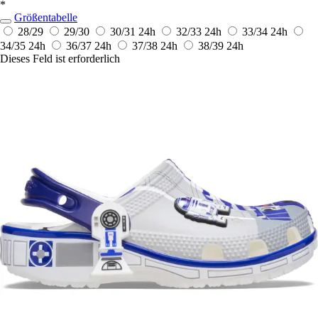
*
Größentabelle
28/29
29/30
30/31
24h
32/33
24h
33/34
24h
34/35
24h
36/37
24h
37/38
24h
38/39
24h
Dieses Feld ist erforderlich