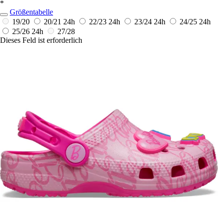
*
Größentabelle
19/20
20/21
24h
22/23
24h
23/24
24h
24/25
24h
25/26
24h
27/28
Dieses Feld ist erforderlich