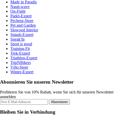
Made in Paradis
Nauti-wave
On-Fight
Padel-Expert
Pecheur-Store
Pet and Garden
Slowood Interior
Smash-Expert
Sneak'In
Sport is good
Training-Fit
Trek-Expert
Triathlon-Expert
TripNBikers
Vélo-Store
Winter-Expert
Abonnieren Sie unseren Newsletter
Profitieren Sie von 10% Rabatt, wenn Sie sich für unseren Newsletter
anmelden
Abonnieren
Bleiben Sie in Verbindung