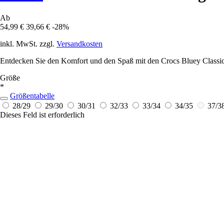
Ab
54,99 €
39,66 €
-28%
inkl. MwSt. zzgl.
Versandkosten
Entdecken Sie den Komfort und den Spaß mit den Crocs Bluey Classic f
Größe
*
Größentabelle
28/29
29/30
30/31
32/33
33/34
34/35
37/3
Dieses Feld ist erforderlich