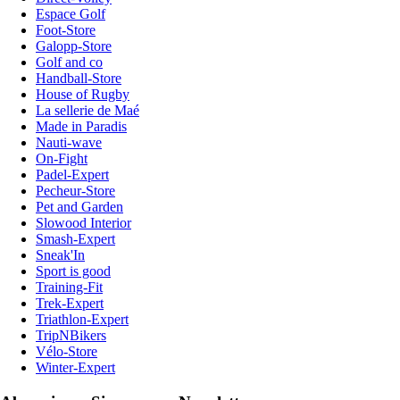
Espace Golf
Foot-Store
Galopp-Store
Golf and co
Handball-Store
House of Rugby
La sellerie de Maé
Made in Paradis
Nauti-wave
On-Fight
Padel-Expert
Pecheur-Store
Pet and Garden
Slowood Interior
Smash-Expert
Sneak'In
Sport is good
Training-Fit
Trek-Expert
Triathlon-Expert
TripNBikers
Vélo-Store
Winter-Expert