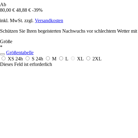
Ab
80,00 €
48,88 €
-39%
inkl. MwSt. zzgl.
Versandkosten
Schützen Sie Ihren begeisterten Nachwuchs vor schlechtem Wetter mit d
Größe
*
Größentabelle
XS
24h
S
24h
M
L
XL
2XL
Dieses Feld ist erforderlich