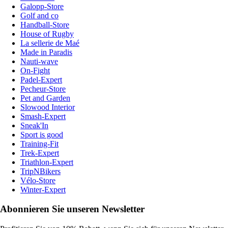
Galopp-Store
Golf and co
Handball-Store
House of Rugby
La sellerie de Maé
Made in Paradis
Nauti-wave
On-Fight
Padel-Expert
Pecheur-Store
Pet and Garden
Slowood Interior
Smash-Expert
Sneak'In
Sport is good
Training-Fit
Trek-Expert
Triathlon-Expert
TripNBikers
Vélo-Store
Winter-Expert
Abonnieren Sie unseren Newsletter